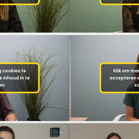
g cookies te
Klik om mar
 inhoud in te
accepteren e
en
s