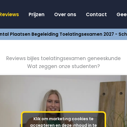
Reviews
Prijzen
Over ons
Contact
Geef
tal Plaatsen Begeleiding Toelatingsexamen 2027 - Schrij
Reviews bijles toelatingsexamen geneeskunde
Wat zeggen onze studenten?
Klik om marketing cookies te
accepteren en deze inhoud in te