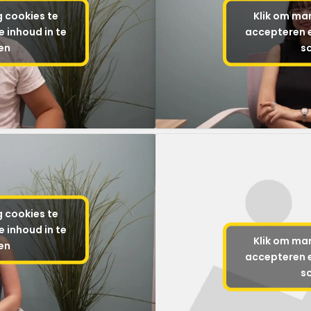
g cookies te
Klik om mar
 inhoud in te
accepteren e
en
s
g cookies te
 inhoud in te
Klik om mar
en
accepteren e
s