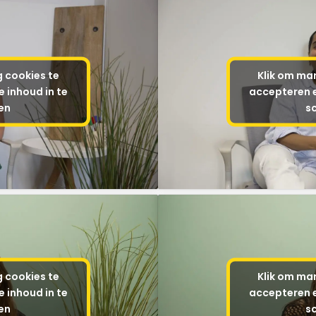
g cookies te
Klik om mar
 inhoud in te
accepteren e
en
s
g cookies te
Klik om mar
 inhoud in te
accepteren e
en
s