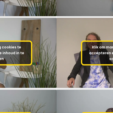
g cookies te
Klik om mar
 inhoud in te
accepteren e
en
s