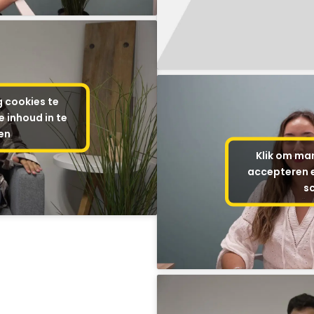
g cookies te
 inhoud in te
en
Klik om mar
accepteren e
s