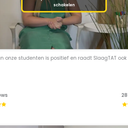
schakelen
an onze studenten is positief en raadt SlaagTAT oo
ews
28