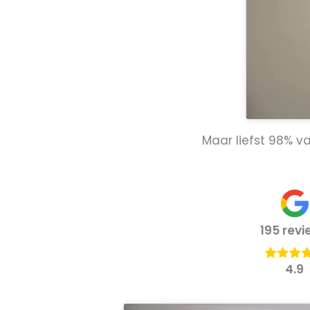
Maar liefst 98% v
195 revi
4.9