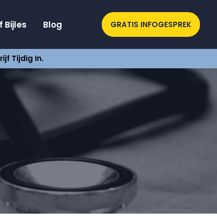
 Bijles
Blog
GRATIS INFOGESPREK
f Tijdig In.