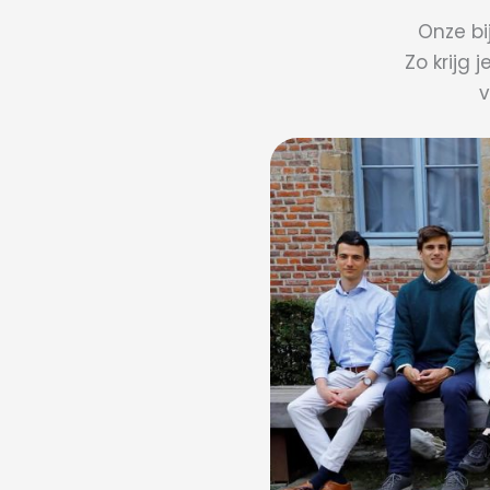
Onze bi
Zo krijg 
v