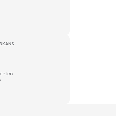
AGKANS
enten
?