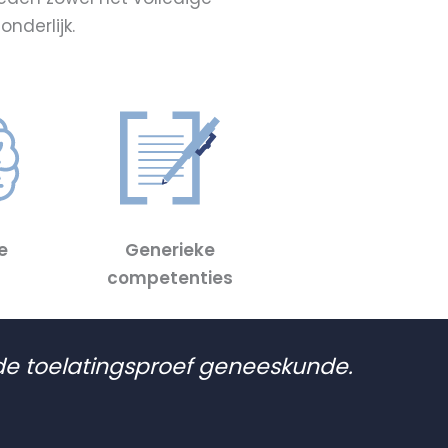
nderlijk.
e
Generieke
competenties
 de toelatingsproef geneeskunde.