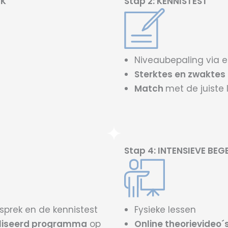
EK
Stap 2: KENNISTEST
Niveaubepaling via 
Sterktes en zwaktes
Match
met de juiste
Stap 4: INTENSIEVE BEG
sprek en de kennistest
Fysieke lessen
liseerd programma
op
Online theorievideo´